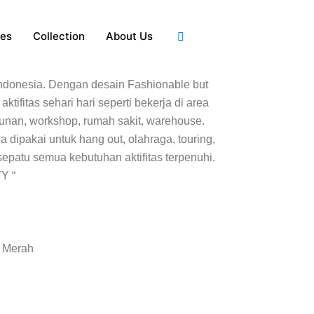
ies
Collection
About Us
 Indonesia. Dengan desain Fashionable but
ktifitas sehari hari seperti bekerja di area
unan, workshop, rumah sakit, warehouse.
a dipakai untuk hang out, olahraga, touring,
epatu semua kebutuhan aktifitas terpenuhi.
Y “
& Merah