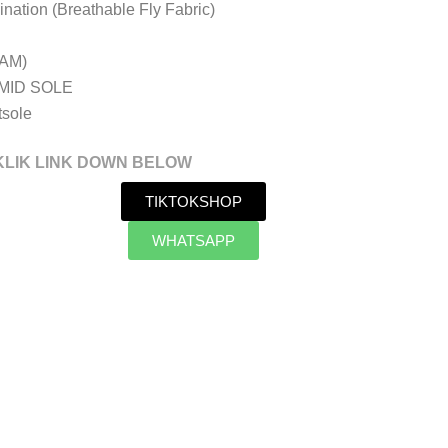
nation (Breathable Fly Fabric)
OAM)
a MID SOLE
tsole
KLIK LINK DOWN BELOW
TIKTOKSHOP
WHATSAPP